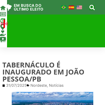
EM BUSCA DO
ÚLTIMO ELEITO
Agenda
AO VIVO
Locais
Apoie
Canal
TABERNÁCULO É
INAUGURADO EM JOÃO
PESSOA/PB
31/07/2025
Nordeste
,
Notícias