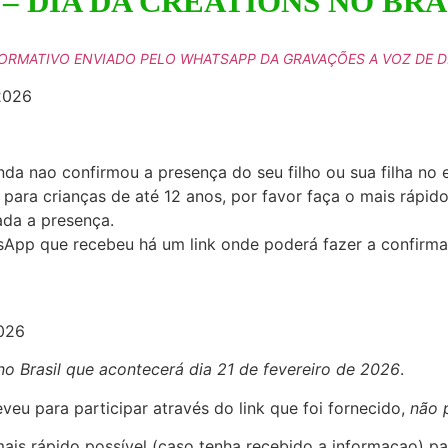
 – DIA DA CREATIONS NO BRA
ORMATIVO ENVIADO PELO WHATSAPP DA GRAVAÇÕES A VOZ DE 
2026
nda nao confirmou a presença do seu filho ou sua filha no
 para crianças de até 12 anos, por favor faça o mais rápi
ada a presença.
App que recebeu há um link onde poderá fazer a confirma
026
o Brasil que acontecerá dia 21 de fevereiro de 2026
.
eu para participar através do link que foi fornecido,
não 
mais rápido possível (caso tenha recebido a informaçao) 