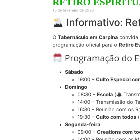
RETIRO ESPIRIT
15 de fevereiro de 2026
Informativo: Re
O
Tabernáculo em Carpina
convida t
programação oficial para o
Retiro E
Programação do E
Sábado
19:00 –
Culto Especial co
Domingo
08:30 –
Escola
(
Transm
14:00 – Transmissão do T
16:30 – Reunião com os R
19:30 –
Culto com todos
(
Segunda-feira
09:00 –
Creations com t
14:00 – Reunião com as 