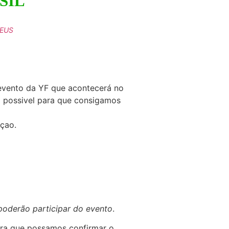
SIL
DEUS
 evento da YF que acontecerá no
do possivel para que consigamos
çao.
poderão participar do evento
.
para que possamos confirmar o