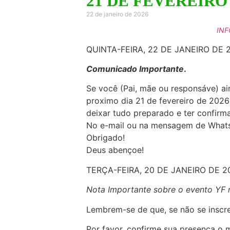
21 DE FEVEREIRO
22 de janeiro de 2026
INF
QUINTA-FEIRA, 22 DE JANEIRO DE 
Comunicado Importante
.
Se você (Pai, mãe ou responsáve) ai
proximo dia 21 de fevereiro de 2026
deixar tudo preparado e ter confirm
No e-mail ou na mensagem de Whats
Obrigado!
Deus abençoe!
TERÇA-FEIRA, 20 DE JANEIRO DE 2
Nota Importante sobre o evento YF n
Lembrem-se de que, se não se inscrev
Por favor, confirme sua presença o 