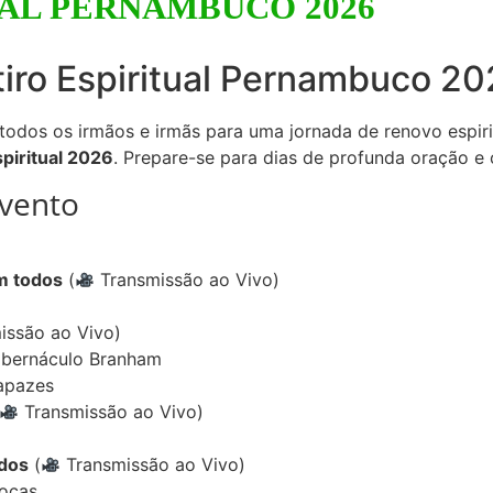
UAL PERNAMBUCO 2026
tiro Espiritual Pernambuco 2
odos os irmãos e irmãs para uma jornada de renovo espirit
spiritual 2026
. Prepare-se para dias de profunda oração 
vento
m todos
(
Transmissão ao Vivo)
issão ao Vivo)
abernáculo Branham
apazes
Transmissão ao Vivo)
odos
(
Transmissão ao Vivo)
Moças