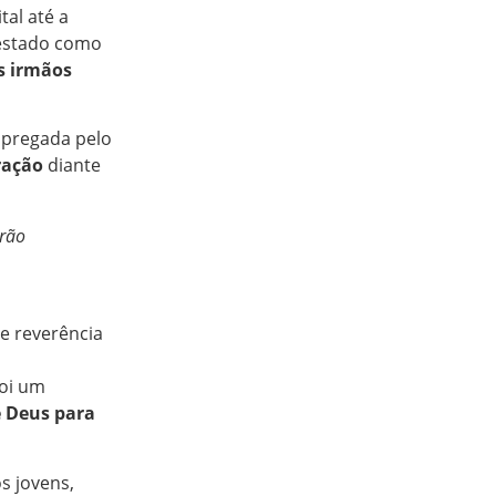
al até a
 estado como
s irmãos
pregada pelo
ração
diante
arão
e reverência
foi um
 Deus para
s jovens,