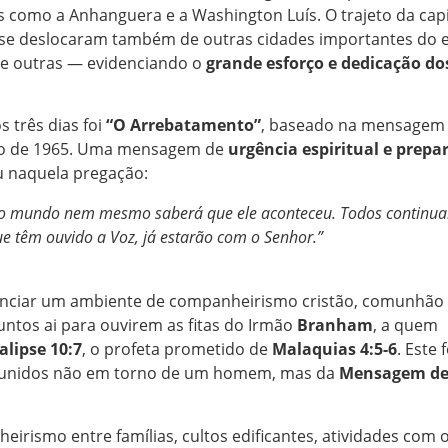
 como a Anhanguera e a Washington Luís. O trajeto da capit
es se deslocaram também de outras cidades importantes do
tre outras — evidenciando o
grande esforço e dedicação do
 três dias foi
“O Arrebatamento”
, baseado na mensagem 
o de 1965. Uma mensagem de
urgência espiritual e prepa
u naquela pregação:
ue o mundo nem mesmo saberá que ele aconteceu. Todos continu
e têm ouvido a Voz, já estarão com o Senhor.”
venciar um ambiente de companheirismo cristão, comunhão 
ntos ai para ouvirem as fitas do Irmão
Branham
, a quem
lipse 10:7
, o profeta prometido de
Malaquias 4:5-6
. Este 
m unidos não em torno de um homem, mas da
Mensagem de
smo entre famílias, cultos edificantes, atividades com o