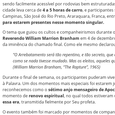
sendo facilmente acessível por rodovias bem estruturadas
cidade leva cerca de
4 a 5 horas de carro
, e participant
Campinas, São José do Rio Preto, Araraquara, Franca, en
para estarem presentes nesse momento singular.
O tema que guiou os cultos e companheirismos durante os
Reverendo William Marrion Branham
em 4 de dezembr
da iminência do chamado final. Como ele mesmo declaro
“O Arrebatamento será tão repentino, e tão secreto, q
como se nada tivesse mudado. Mas os eleitos, aqueles qu
(William Marrion Branham, “The Rapture”, 1965)
Durante o final de semana, os participantes puderam vi
à Palavra. Um dos momentos mais especiais foi estarem ju
reconhecemos como o
sétimo anjo mensageiro de Apoca
momento de
renovo espiritual
, no qual todos estivera
essa era
, transmitida fielmente por Seu profeta.
O evento também foi marcado por momentos de companheiri