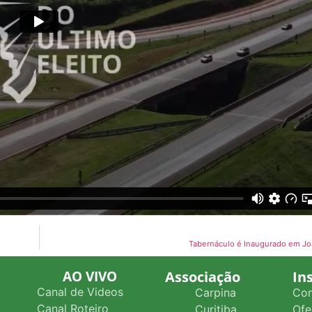
Tabernáculo é Inaugurado em J
AO VIVO
Associação
In
Canal de Videos
Carpina
Co
Canal Roteiro
Curitiba
Ofe