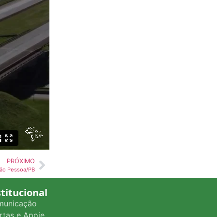
PRÓXIMO
oão Pessoa/PB
stitucional
municação
rtas e Apoie