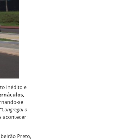
to inédito e
ernáculos,
ornando-se
“Congregai o
s acontecer:
ibeirão Preto,