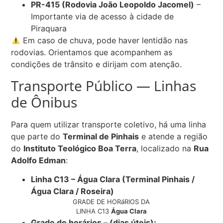
PR-415 (Rodovia João Leopoldo Jacomel)
–
Importante via de acesso à cidade de
Piraquara
Em caso de chuva, pode haver lentidão nas
rodovias. Orientamos que acompanhem as
condições de trânsito e dirijam com atenção.
Transporte Público — Linhas
de Ônibus
Para quem utilizar transporte coletivo, há uma linha
que parte do
Terminal de Pinhais
e atende a região
do
Instituto Teológico Boa Terra
, localizado na
Rua
Adolfo Edman
:
Linha C13 – Água Clara (Terminal Pinhais /
Água Clara / Roseira)
GRADE DE HORáRIOS DA
LINHA C13
Água Clara
Grade de horários – (dias úteis):