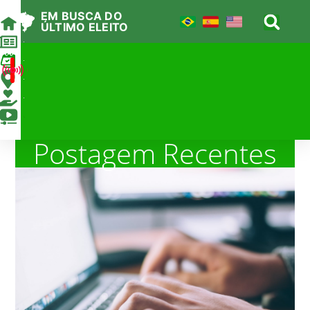
EM BUSCA DO
ÚLTIMO ELEITO
Agenda
AO VIVO
Locais
Apoie
Canal
Postagem Recentes