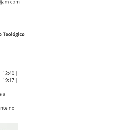
rijam com
o Teológico
| 12:40 |
| 19:17 |
e a
ente no