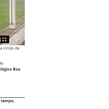
e irmãs de
de
ológico Boa
o tempo,