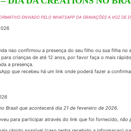
 – DIA DA CREATIONS NO BRA
ORMATIVO ENVIADO PELO WHATSAPP DA GRAVAÇÕES A VOZ DE 
2026
nda nao confirmou a presença do seu filho ou sua filha no
 para crianças de até 12 anos, por favor faça o mais rápi
ada a presença.
App que recebeu há um link onde poderá fazer a confirma
026
o Brasil que acontecerá dia 21 de fevereiro de 2026
.
eu para participar através do link que foi fornecido,
não 
mais rápido possível (caso tenha recebido a informaçao) 