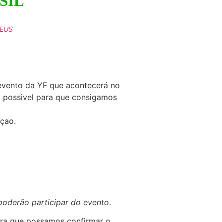
SIL
DEUS
 evento da YF que acontecerá no
do possivel para que consigamos
çao.
poderão participar do evento
.
para que possamos confirmar o