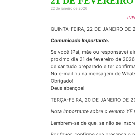
21 DE FEVEREIRO
22 de janeiro de 2026
INF
QUINTA-FEIRA, 22 DE JANEIRO DE 
Comunicado Importante
.
Se você (Pai, mãe ou responsáve) ai
proximo dia 21 de fevereiro de 2026
deixar tudo preparado e ter confirm
No e-mail ou na mensagem de Whats
Obrigado!
Deus abençoe!
TERÇA-FEIRA, 20 DE JANEIRO DE 2
Nota Importante sobre o evento YF n
Lembrem-se de que, se não se inscrev
Por favor, confirme sua presença o 