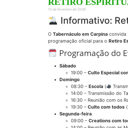
RETIRO ESPIRIT
15 de fevereiro de 2026
Informativo: Re
O
Tabernáculo em Carpina
convida t
programação oficial para o
Retiro E
Programação do E
Sábado
19:00 –
Culto Especial co
Domingo
08:30 –
Escola
(
Transm
14:00 – Transmissão do T
16:30 – Reunião com os R
19:30 –
Culto com todos
(
Segunda-feira
09:00 –
Creations com t
14:00 – Reunião com as 