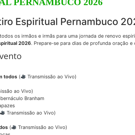
UAL PERNAMBUCO 2026
tiro Espiritual Pernambuco 2
odos os irmãos e irmãs para uma jornada de renovo espirit
spiritual 2026
. Prepare-se para dias de profunda oração 
vento
m todos
(
Transmissão ao Vivo)
issão ao Vivo)
abernáculo Branham
apazes
Transmissão ao Vivo)
odos
(
Transmissão ao Vivo)
Moças