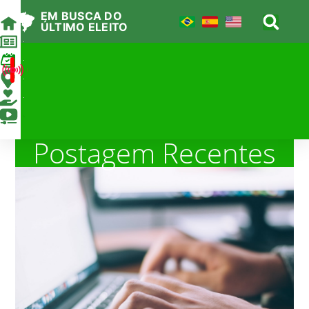
EM BUSCA DO
ÚLTIMO ELEITO
Agenda
AO VIVO
Locais
Apoie
Canal
Postagem Recentes