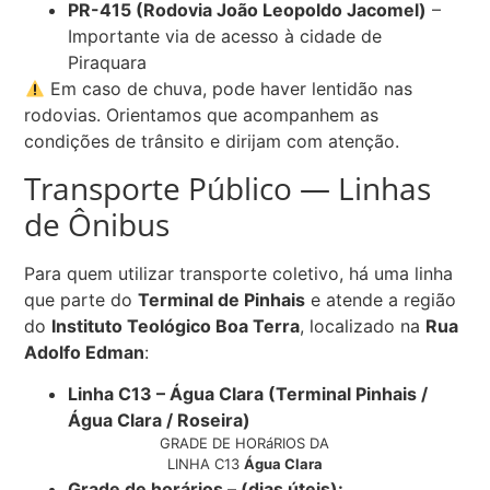
PR-415 (Rodovia João Leopoldo Jacomel)
–
Importante via de acesso à cidade de
Piraquara
Em caso de chuva, pode haver lentidão nas
rodovias. Orientamos que acompanhem as
condições de trânsito e dirijam com atenção.
Transporte Público — Linhas
de Ônibus
Para quem utilizar transporte coletivo, há uma linha
que parte do
Terminal de Pinhais
e atende a região
do
Instituto Teológico Boa Terra
, localizado na
Rua
Adolfo Edman
:
Linha C13 – Água Clara (Terminal Pinhais /
Água Clara / Roseira)
GRADE DE HORáRIOS DA
LINHA C13
Água Clara
Grade de horários – (dias úteis):