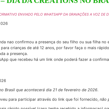
 – DIA DA CREATIONS NO BRA
ORMATIVO ENVIADO PELO WHATSAPP DA GRAVAÇÕES A VOZ DE 
2026
nda nao confirmou a presença do seu filho ou sua filha no
 para crianças de até 12 anos, por favor faça o mais rápi
ada a presença.
App que recebeu há um link onde poderá fazer a confirma
026
o Brasil que acontecerá dia 21 de fevereiro de 2026
.
eu para participar através do link que foi fornecido,
não 
mais rápido possível (caso tenha recebido a informaçao) 