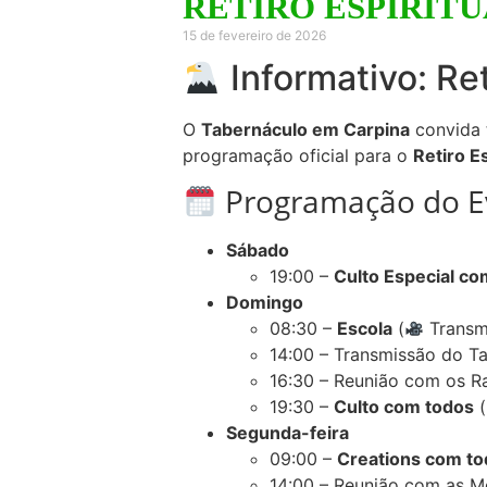
RETIRO ESPIRIT
15 de fevereiro de 2026
Informativo: Re
O
Tabernáculo em Carpina
convida t
programação oficial para o
Retiro E
Programação do E
Sábado
19:00 –
Culto Especial co
Domingo
08:30 –
Escola
(
Transm
14:00 – Transmissão do T
16:30 – Reunião com os R
19:30 –
Culto com todos
(
Segunda-feira
09:00 –
Creations com t
14:00 – Reunião com as 