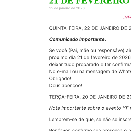
21 DE FEVEREIRO
22 de janeiro de 2026
INF
QUINTA-FEIRA, 22 DE JANEIRO DE 
Comunicado Importante
.
Se você (Pai, mãe ou responsáve) ai
proximo dia 21 de fevereiro de 2026
deixar tudo preparado e ter confirm
No e-mail ou na mensagem de Whats
Obrigado!
Deus abençoe!
TERÇA-FEIRA, 20 DE JANEIRO DE 2
Nota Importante sobre o evento YF n
Lembrem-se de que, se não se inscrev
Por favor, confirme sua presença o 