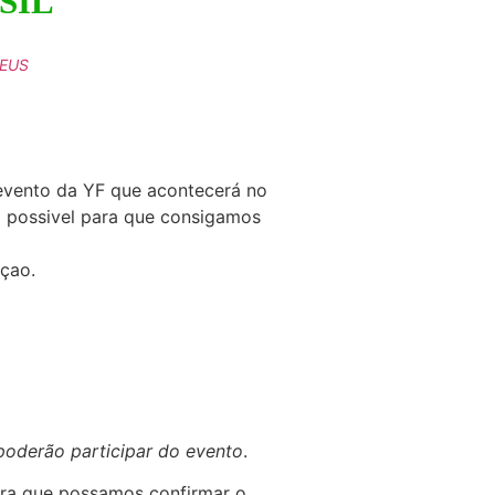
SIL
DEUS
 evento da YF que acontecerá no
do possivel para que consigamos
çao.
poderão participar do evento
.
para que possamos confirmar o