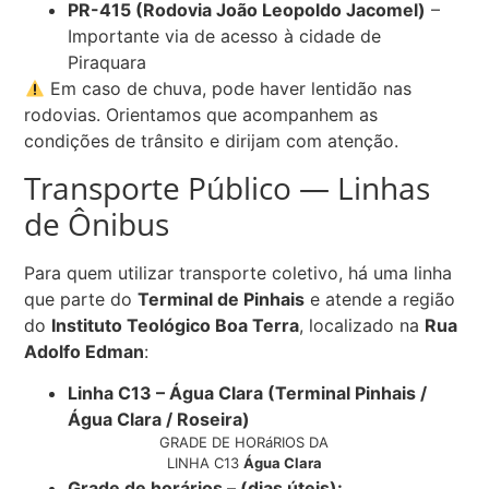
PR-415 (Rodovia João Leopoldo Jacomel)
–
Importante via de acesso à cidade de
Piraquara
Em caso de chuva, pode haver lentidão nas
rodovias. Orientamos que acompanhem as
condições de trânsito e dirijam com atenção.
Transporte Público — Linhas
de Ônibus
Para quem utilizar transporte coletivo, há uma linha
que parte do
Terminal de Pinhais
e atende a região
do
Instituto Teológico Boa Terra
, localizado na
Rua
Adolfo Edman
:
Linha C13 – Água Clara (Terminal Pinhais /
Água Clara / Roseira)
GRADE DE HORáRIOS DA
LINHA C13
Água Clara
Grade de horários – (dias úteis):