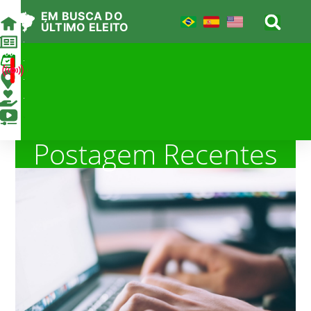
EM BUSCA DO
ÚLTIMO ELEITO
Agenda
AO VIVO
Locais
Apoie
Canal
Postagem Recentes