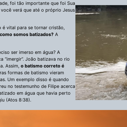
de, foi tão importante que foi Sua
 você verá que até o próprio Jesus
 vital para se tornar cristão,
a como somos batizados?
A
reciso ser imerso em água? A
a “imergir”. João batizava no rio
ua. Assim,
o batismo correto é
ras formas de batismo vieram
licas. Um exemplo disso é quando
reu no testemunho de Filipe acerca
batizado em água que havia perto
iu (Atos 8:38).