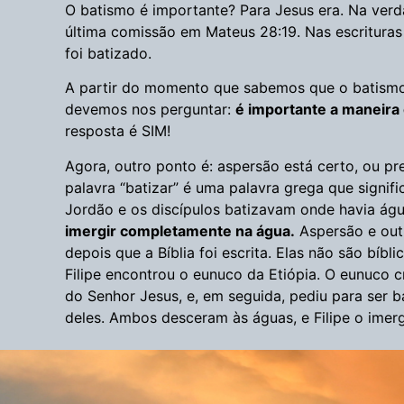
O batismo é importante? Para Jesus era. Na verda
última comissão em Mateus 28:19. Nas escrituras
foi batizado.
A partir do momento que sabemos que o batismo é
devemos nos perguntar:
é importante a maneir
resposta é SIM!
Agora, outro ponto é: aspersão está certo, ou p
palavra “batizar” é uma palavra grega que signific
Jordão e os discípulos batizavam onde havia ág
imergir completamente na água.
Aspersão e out
depois que a Bíblia foi escrita. Elas não são bíb
Filipe encontrou o eunuco da Etiópia. O eunuco c
do Senhor Jesus, e, em seguida, pediu para ser 
deles. Ambos desceram às águas, e Filipe o imerg