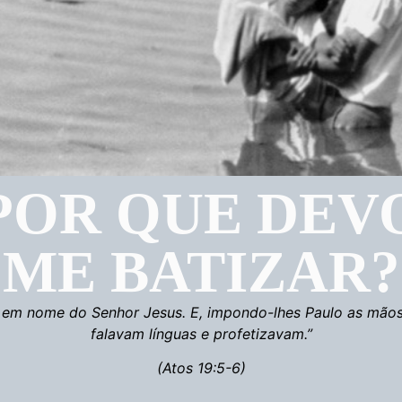
POR QUE DEV
ME BATIZAR?
em nome do Senhor Jesus. E, impondo-lhes Paulo as mãos, 
falavam línguas e profetizavam.”
(Atos 19:5-6)