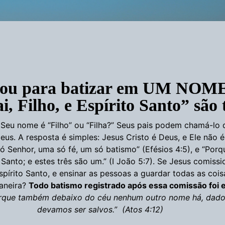
enou para batizar em UM NOM
ai, Filho, e Espírito Santo” são t
 Seu nome é “Filho” ou “Filha?” Seus pais podem chamá-lo de
 A resposta é simples: Jesus Cristo é Deus, e Ele não é 
só Senhor, uma só fé, um só batismo” (Efésios 4:5), e “Porq
o Santo; e estes três são um.” (I João 5:7). Se Jesus comiss
pírito Santo, e ensinar as pessoas a guardar todas as cois
aneira?
Todo batismo registrado após essa comissão foi
rque também debaixo do céu nenhum outro nome há, dado 
devamos ser salvos.” (Atos 4:12)