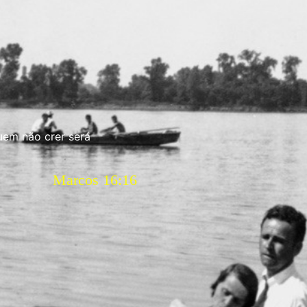
uem não crer será
Marcos 16:16