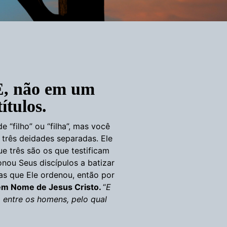
E, não em um
ítulos.
 “filho” ou “filha”, mas você
três deidades separadas. Ele
ue três são os que testificam
ionou Seus discípulos a batizar
as que Ele ordenou, então por
 em Nome de Jesus Cristo.
“
E
entre os homens, pelo qual