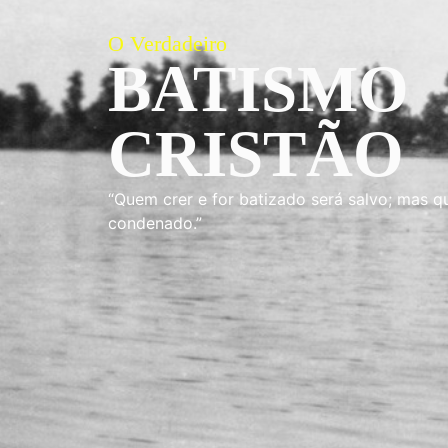
O Verdadeiro
BATISMO
CRISTÃO
“Quem crer e for batizado será salvo; mas q
condenado.”